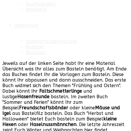
Ausflugsziele
Wandern
Impressum
Datenschutzerklärung
Kontakt
Benutzer
Jeweils auf der linken Seite habt Ihr eine Material
Unser Team
Übersicht was Ihr alles zum Basteln benötigt. Am Ende
das Buches findet Ihr die Vorlagen zum Basteln. Diese
könnt Ihr abpausen und dann ausschneiden. Das erste
Unsere
Buch widmet sich den Themen "Frühling und Ostern".
Bewertungsrichtlinien
Dabei könnt Ihr
Faltschmetterlinge
und
Werbung für
lustige
Hasenfreunde
basteln. Im zweiten Buch
Unternehmen
"Sommer und Ferien" könnt Ihr zum
Beispiel
Freundschaftsbänder
oder kleine
Mäuse und
Igel
aus Bastelfilz basteln. Das Buch "Herbst und
Halloween" bietet Euch basteln zum Beispiel
kleine
Hexen
oder
Haselnussmännchen
. Die letzte Jahreszeit
zeigt Euch Winter und Weihnachten hier findet