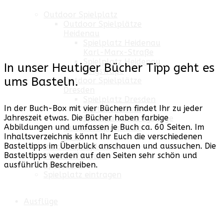
Outdoor Spielplatz
Outdoor Spielplätze
Heidenau
Spielplatz Heidenau
Karl-Marx-Straße
Spielplatz Heidenau
In unser Heutiger Bücher Tipp geht es
Ringstraße
ums Basteln.
Outdoor Spielplätze
Dresden
Spielplatz Dresden
In der Buch-Box mit vier Büchern findet Ihr zu jeder
Bastion Merkur
Jahreszeit etwas. Die Bücher haben farbige
Sportpark Ostragehege
Abbildungen und umfassen je Buch ca. 60 Seiten. Im
Outdoor Spielplätze
Inhaltsverzeichnis könnt Ihr Euch die verschiedenen
Pirna
Basteltipps im Überblick anschauen und aussuchen. Die
Indoor Spielplatz
Basteltipps werden auf den Seiten sehr schön und
Video - Outdoor
ausführlich Beschreiben.
Spielplatz
Spielplatz eintragen
Ausflüge