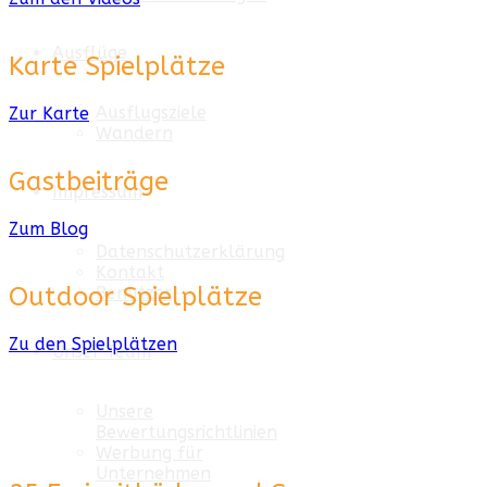
Ausflüge
Karte Spielplätze
Ausflugsziele
Zur Karte
Wandern
Gastbeiträge
Impressum
Zum Blog
Datenschutzerklärung
Kontakt
Outdoor Spielplätze
Benutzer
Zu den Spielplätzen
Unser Team
Unsere
Bewertungsrichtlinien
Werbung für
Unternehmen