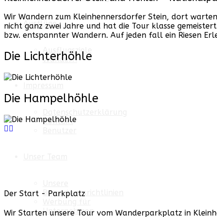
Wir Wandern zum Kleinhennersdorfer Stein, dort warten d
Ausflüge
nicht ganz zwei Jahre und hat die Tour klasse gemeister
bzw. entspannter Wandern. Auf jeden fall ein Riesen Erle
Ausflugsziele
Die Lichterhöhle
Wandern
Impressum
Die Hampelhöhle
Datenschutzerklärung
Kontakt
Benutzer
Unser Team
Unsere
Bewertungsrichtlinien
Der Start - Parkplatz
Werbung für
Unternehmen
Wir Starten unsere Tour vom Wanderparkplatz in
Klein