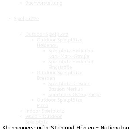
Buchvorstellung
Spielplätze
Outdoor Spielplatz
Outdoor Spielplätze
Heidenau
Spielplatz Heidenau
Karl-Marx-Straße
Spielplatz Heidenau
Ringstraße
Outdoor Spielplätze
Dresden
Spielplatz Dresden
Bastion Merkur
Sportpark Ostragehege
Outdoor Spielplätze
Pirna
Indoor Spielplatz
Video - Outdoor
Spielplatz
Kleinhennersdorfer Stein und Höhlen – Nationalpa
Spielplatz eintragen