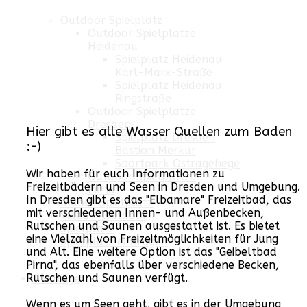
Outdoor Spielplatz
Outdoor Spielplätze
Heidenau
Spielplatz Heidenau
Karl-Marx-Straße
Spielplatz Heidenau
Ringstraße
Outdoor Spielplätze
Dresden
Hier gibt es alle Wasser Quellen zum Baden
Spielplatz Dresden
:-)
Bastion Merkur
Sportpark Ostragehege
Wir haben für euch Informationen zu
Outdoor Spielplätze
Freizeitbädern und Seen in Dresden und Umgebung.
Pirna
In Dresden gibt es das "Elbamare" Freizeitbad, das
Indoor Spielplatz
mit verschiedenen Innen- und Außenbecken,
Video - Outdoor
Rutschen und Saunen ausgestattet ist. Es bietet
Spielplatz
eine Vielzahl von Freizeitmöglichkeiten für Jung
Spielplatz eintragen
und Alt. Eine weitere Option ist das "Geibeltbad
Pirna", das ebenfalls über verschiedene Becken,
Rutschen und Saunen verfügt.
Ausflüge
Wenn es um Seen geht, gibt es in der Umgebung