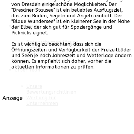
Ausflugsziele
von Dresden einige schöne Möglichkeiten. Der
Wandern
"Dresdner Stausee" ist ein beliebtes Ausflugsziel,
das zum Baden, Segeln und Angeln einlädt. Der
"Blaue Wundersee" ist ein kleinerer See in der Nähe
Impressum
der Elbe, der sich gut für Spaziergänge und
Picknicks eignet.
Datenschutzerklärung
Es ist wichtig zu beachten, dass sich die
Kontakt
Öffnungszeiten und Verfügbarkeit der Freizeitbäder
Benutzer
und Seen je nach Jahreszeit und Wetterlage ändern
können. Es empfiehlt sich daher, vorher die
aktuellen Informationen zu prüfen.
Unser Team
Unsere
Bewertungsrichtlinien
Anzeige
Werbung für
Unternehmen