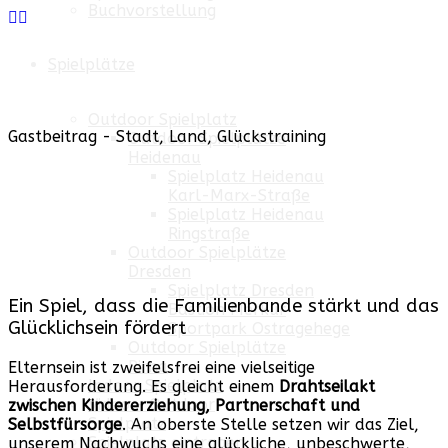
Buchvorstellung
Spielplätze
Outdoor Spielplatz
Gastbeitrag - Stadt, Land, Glückstraining
Outdoor Spielplätze
Heidenau
Spielplatz Heidenau
Karl-Marx-Straße
Spielplatz Heidenau
Ringstraße
Outdoor Spielplätze
Dresden
Spielplatz Dresden
Ein Spiel, dass die Familienbande stärkt und das
Bastion Merkur
Glücklichsein fördert
Sportpark Ostragehege
Outdoor Spielplätze
Pirna
Elternsein ist zweifelsfrei eine vielseitige
Indoor Spielplatz
Herausforderung. Es gleicht einem
Drahtseilakt
Video - Outdoor
zwischen Kindererziehung, Partnerschaft und
Spielplatz
Selbstfürsorge
. An oberste Stelle setzen wir das Ziel,
Spielplatz eintragen
unserem Nachwuchs eine glückliche, unbeschwerte,