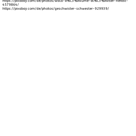
https://pixabay.com/de/photos/wald-b%C3%A4ume-bl%C3%A4tter-herbst-
4579864/
https://pixabay.com/de/photos/geschwister-schwester-929939/