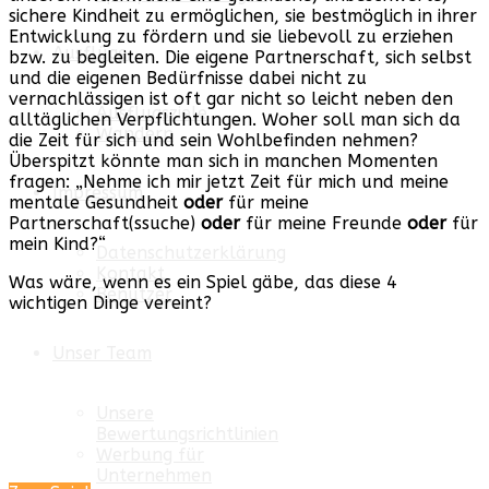
sichere Kindheit zu ermöglichen, sie bestmöglich in ihrer
Entwicklung zu fördern und sie liebevoll zu erziehen
Ausflüge
bzw. zu begleiten. Die eigene Partnerschaft, sich selbst
und die eigenen Bedürfnisse dabei nicht zu
vernachlässigen ist oft gar nicht so leicht neben den
Ausflugsziele
alltäglichen Verpflichtungen. Woher soll man sich da
Wandern
die Zeit für sich und sein Wohlbefinden nehmen?
Überspitzt könnte man sich in manchen Momenten
fragen: „Nehme ich mir jetzt Zeit für mich und meine
Impressum
mentale Gesundheit
oder
für meine
Partnerschaft(ssuche)
oder
für meine Freunde
oder
für
mein Kind?“
Datenschutzerklärung
Kontakt
Was wäre, wenn es ein Spiel gäbe, das diese 4
Benutzer
wichtigen Dinge vereint?
Unser Team
Unsere
Bewertungsrichtlinien
Werbung für
Unternehmen