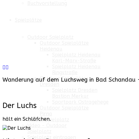
Buchvorstellung
Spielplätze
Outdoor Spielplatz
Outdoor Spielplätze
Heidenau
Spielplatz Heidenau
Karl-Marx-Straße
Spielplatz Heidenau
Ringstraße
Outdoor Spielplätze
Wanderung auf dem Luchsweg in Bad Schandau -
Dresden
Spielplatz Dresden
Bastion Merkur
Sportpark Ostragehege
Der Luchs
Outdoor Spielplätze
Pirna
hält ein Schläfchen.
Indoor Spielplatz
Video - Outdoor
Spielplatz
Spielplatz eintragen