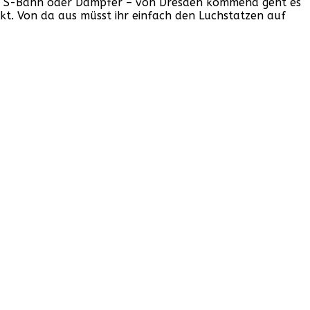
to, S-Bahn oder Dampfer – von Dresden kommend geht es
nkt. Von da aus müsst ihr einfach den Luchstatzen auf